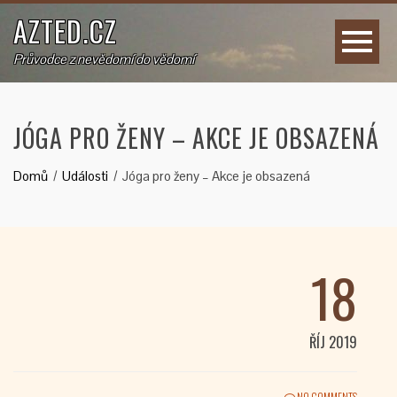
AZTED.CZ
Průvodce z nevědomí do vědomí
JÓGA PRO ŽENY – AKCE JE OBSAZENÁ
Domů
Události
Jóga pro ženy – Akce je obsazená
18
ŘÍJ 2019
NO COMMENTS