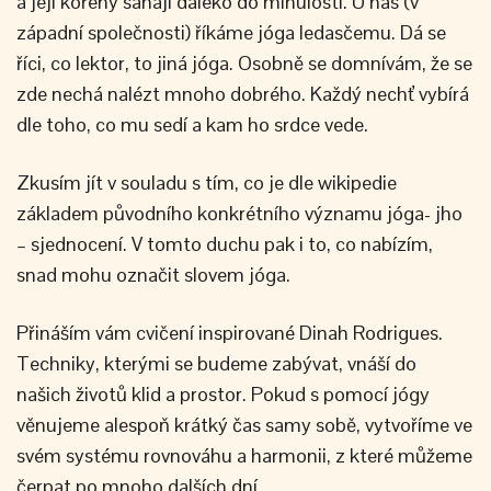
a její kořeny sahají daleko do minulosti. U nás (v
západní společnosti) říkáme jóga ledasčemu. Dá se
říci, co lektor, to jiná jóga. Osobně se domnívám, že se
zde nechá nalézt mnoho dobrého. Každý nechť vybírá
dle toho, co mu sedí a kam ho srdce vede.
Zkusím jít v souladu s tím, co je dle wikipedie
základem původního konkrétního významu jóga- jho
– sjednocení. V tomto duchu pak i to, co nabízím,
snad mohu označit slovem jóga.
Přináším vám cvičení inspirované Dinah Rodrigues.
Techniky, kterými se budeme zabývat, vnáší do
našich životů klid a prostor. Pokud s pomocí jógy
věnujeme alespoň krátký čas samy sobě, vytvoříme ve
svém systému rovnováhu a harmonii, z které můžeme
čerpat po mnoho dalších dní.