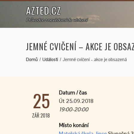
AZTED.CZ
Průvodce z nevědomí do vědomí
JEMNÉ CVIČENÍ – AKCE JE OBSA
Domů
Události
Jemné cvičení – akce je obsazená
25
Datum / čas
Út 25.09.2018
19:00-20:00
ZÁŘ 2018
Místo konání
Mateřská škola Jince
Slunečná 3