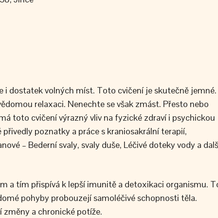
e i dostatek volných míst. Toto cvičení je skutečně jemné.
a vědomou relaxaci. Nenechte se však zmást. Přesto nebo
á toto cvičení výrazný vliv na fyzické zdraví i psychickou
přivedly poznatky a práce s kraniosakrální terapií,
vé – Bederní svaly, svaly duše, Léčivé doteky vody a dalš
m a tím přispívá k lepší imunitě a detoxikaci organismu. T
vědomé pohyby probouzejí samoléčivé schopnosti těla.
ní změny a chronické potíže.