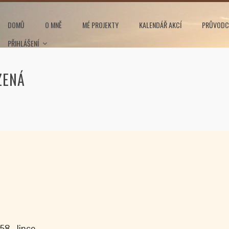
DOMŮ
O MNĚ
MÉ PROJEKTY
KALENDÁŘ AKCÍ
PRŮVODC
PŘIHLÁŠENÍ
ZENÁ
58, Jince