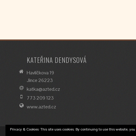
KATEŘINA DENDYSOVÁ
Havlíčkova 19
Jince 26223
katka@azted.cz
773 209 123
www.azted.cz
Privacy & Cookies: This site uses cookies. By continuing to use this website, you 