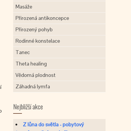
Masáže
Přirozená antikoncepce
Přirozený pohyb
Rodinné konstelace
Tanec
Theta healing
Vědomá plodnost
Záhadná lymfa
í
Nejbližší akce
o
Z lůna do světla - pobytový