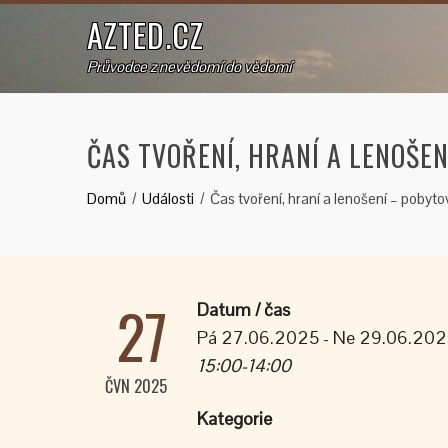
AZTED.CZ
Průvodce z nevědomí do vědomí
ČAS TVOŘENÍ, HRANÍ A LENOŠE
Domů
Události
Čas tvoření, hraní a lenošení – pobyt
27
Datum / čas
Pá 27.06.2025 - Ne 29.06.20
15:00-14:00
ČVN 2025
Kategorie