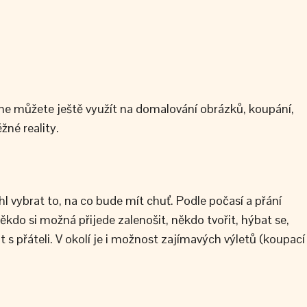
e můžete ještě využít na domalování obrázků, koupání,
žné reality.
 vybrat to, na co bude mít chuť. Podle počasí a přání
do si možná přijede zalenošit, někdo tvořit, hýbat se,
 s přáteli. V okolí je i možnost zajímavých výletů (koupací