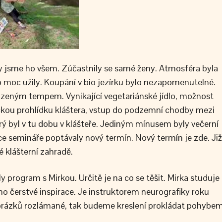
y jsme ho všem. Zúčastnily se samé ženy. Atmosféra byla
o moc užily. Koupání v bio jezírku bylo nezapomenutelné.
rozeným tempem. Vynikající vegetariánské jídlo, možnost
matickou prohlídku kláštera, vstup do podzemní chodby mezi
rý byl v tu dobu v klášteře. Jediným mínusem byly večerní
ice semináře poptávaly nový termín. Nový termín je zde. Již
 klášterní zahradě.
y program s Mirkou. Určitě je na co se těšit. Mirka studuje
o čerstvé inspirace. Je instruktorem neurografiky roku
ázků rozlámané, tak budeme kreslení prokládat pohybem