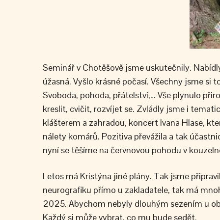
Seminář v Chotěšově jsme uskutečnily. Nabídl
úžasná. Vyšlo krásné počasí. Všechny jsme si t
Svoboda, pohoda, přátelství,… Vše plynulo při
kreslit, cvičit, rozvíjet se. Zvládly jsme i te
klášterem a zahradou, koncert Ivana Hlase, kte
nálety komárů. Pozitiva převážila a tak účastn
nyní se těšíme na červnovou pohodu v kouzelné
Letos má Kristýna jiné plány. Tak jsme připravil
neurografiku přímo u zakladatele, tak má mnoh
2025. Abychom nebyly dlouhým sezením u obr
Každý si může vybrat, co mu bude sedět.