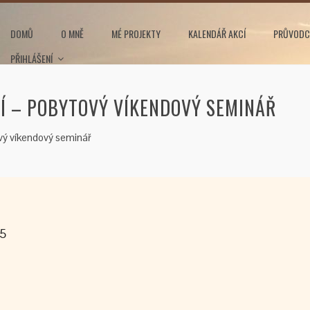
DOMŮ
O MNĚ
MÉ PROJEKTY
KALENDÁŘ AKCÍ
PRŮVODC
PŘIHLÁŠENÍ
NÍ – POBYTOVÝ VÍKENDOVÝ SEMINÁŘ
ový víkendový seminář
25