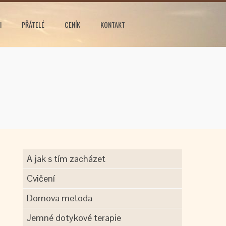
I
PŘÁTELÉ
CENÍK
KONTAKT
A jak s tím zacházet
Cvičení
Dornova metoda
Jemné dotykové terapie