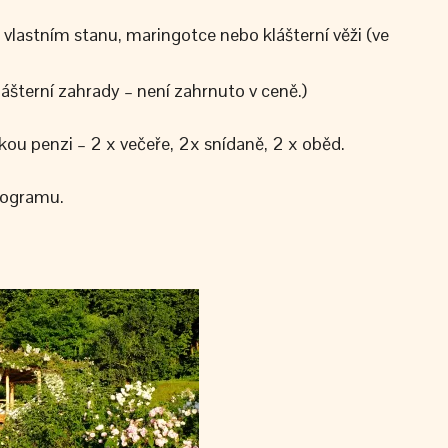
 vlastním stanu, maringotce nebo klášterní věži (ve
ášterní zahrady – není zahrnuto v ceně.)
kou penzi – 2 x večeře, 2x snídaně, 2 x oběd.
rogramu.