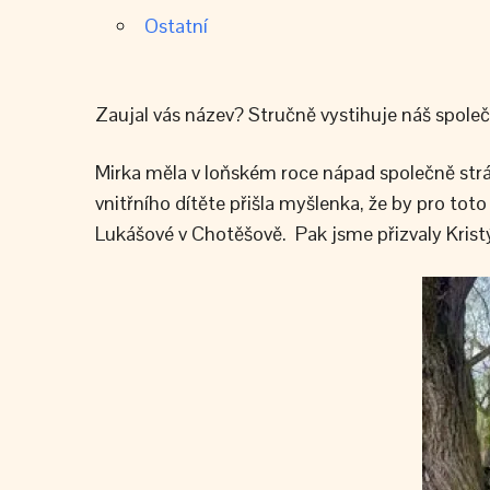
Ostatní
Zaujal vás název? Stručně vystihuje náš spole
Mirka měla v loňském roce nápad společně strá
vnitřního dítěte přišla myšlenka, že by pro tot
Lukášové v Chotěšově. Pak jsme přizvaly Krist