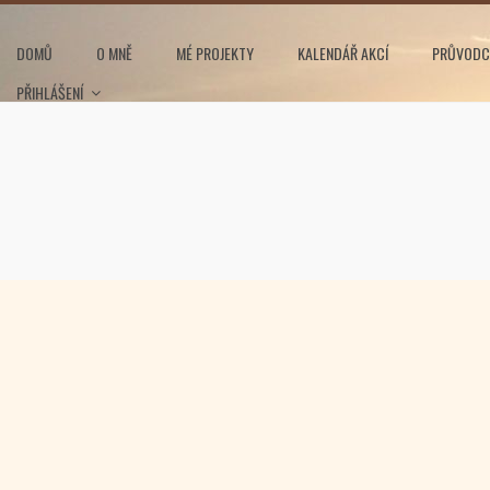
DOMŮ
O MNĚ
MÉ PROJEKTY
KALENDÁŘ AKCÍ
PRŮVODC
PŘIHLÁŠENÍ