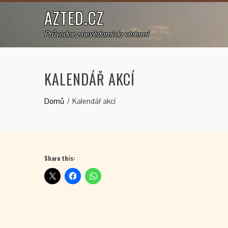
AZTED.CZ
Průvodce z nevědomí do vědomí
KALENDÁŘ AKCÍ
Domů
Kalendář akcí
Share this: