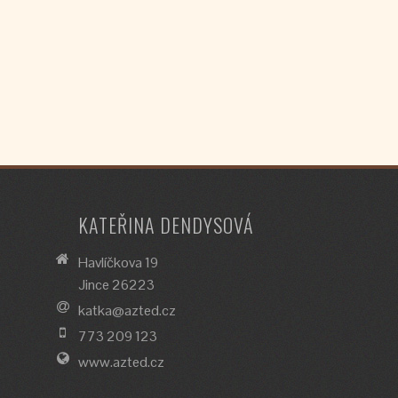
KATEŘINA DENDYSOVÁ
Havlíčkova 19
Jince 26223
katka@azted.cz
773 209 123
www.azted.cz