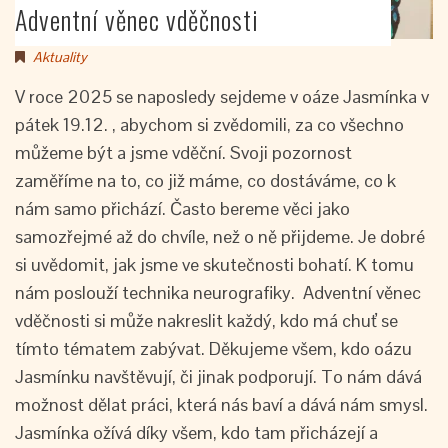
Adventní věnec vděčnosti
Aktuality
V roce 2025 se naposledy sejdeme v oáze Jasmínka v
pátek 19.12. , abychom si zvědomili, za co všechno
můžeme být a jsme vděční. Svoji pozornost
zaměříme na to, co již máme, co dostáváme, co k
nám samo přichází. Často bereme věci jako
samozřejmé až do chvíle, než o ně přijdeme. Je dobré
si uvědomit, jak jsme ve skutečnosti bohatí. K tomu
nám poslouží technika neurografiky. Adventní věnec
vděčnosti si může nakreslit každý, kdo má chuť se
tímto tématem zabývat. Děkujeme všem, kdo oázu
Jasmínku navštěvují, či jinak podporují. To nám dává
možnost dělat práci, která nás baví a dává nám smysl.
Jasmínka ožívá díky všem, kdo tam přicházejí a