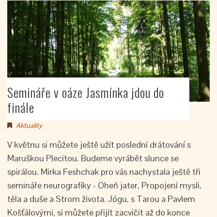
Semináře v oáze Jasmínka jdou do
finále
Aktuality
V květnu si můžete ještě užít poslední drátování s
Maruškou Plecitou. Budeme vyrábět slunce se
spirálou. Mirka Feshchak pro vás nachystala ještě tři
semináře neurografiky - Oheň jater, Propojení mysli,
těla a duše a Strom života. Jógu, s Tarou a Pavlem
Košťálovými, si můžete přijít zacvičit až do konce