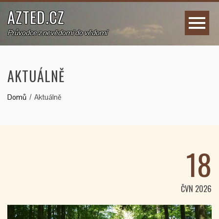
AZTED.CZ
Průvodce z nevědomí do vědomí
AKTUÁLNĚ
Domů
Aktuálně
18
ČVN 2026