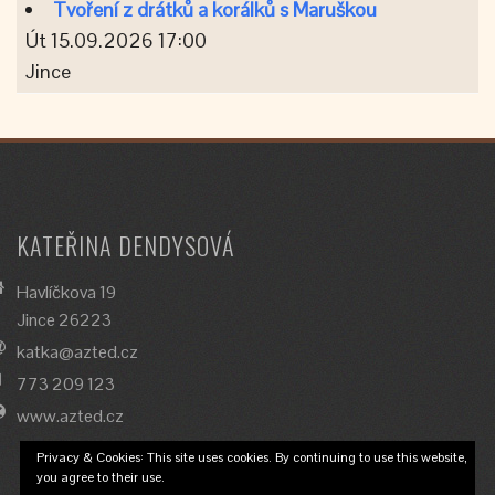
Tvoření z drátků a korálků s Maruškou
Út 15.09.2026 17:00
Jince
KATEŘINA DENDYSOVÁ
Havlíčkova 19
Jince 26223
katka@azted.cz
773 209 123
www.azted.cz
Privacy & Cookies: This site uses cookies. By continuing to use this website,
you agree to their use.