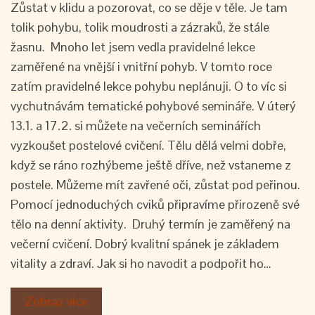
Zůstat v klidu a pozorovat, co se děje v těle. Je tam
tolik pohybu, tolik moudrosti a zázraků, že stále
žasnu. Mnoho let jsem vedla pravidelné lekce
zaměřené na vnější i vnitřní pohyb. V tomto roce
zatím pravidelné lekce pohybu neplánuji. O to víc si
vychutnávám tematické pohybové semináře. V úterý
13.1. a 17.2. si můžete na večerních seminářích
vyzkoušet postelové cvičení. Tělu dělá velmi dobře,
když se ráno rozhýbeme ještě dříve, než vstaneme z
postele. Můžeme mít zavřené oči, zůstat pod peřinou.
Pomocí jednoduchých cviků připravíme přirozeně své
tělo na denní aktivity. Druhý termín je zaměřený na
večerní cvičení. Dobrý kvalitní spánek je základem
vitality a zdraví. Jak si ho navodit a podpořit ho…
Zobraz více