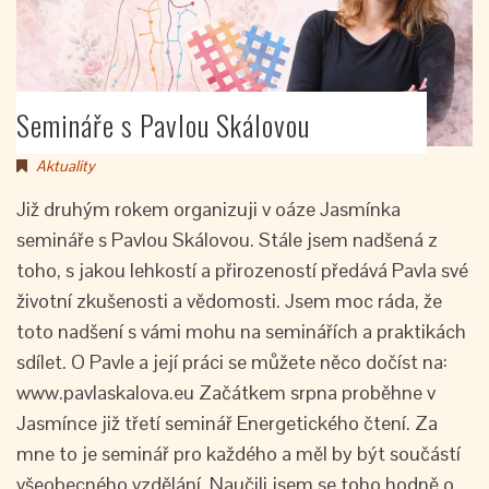
Semináře s Pavlou Skálovou
Aktuality
Již druhým rokem organizuji v oáze Jasmínka
semináře s Pavlou Skálovou. Stále jsem nadšená z
toho, s jakou lehkostí a přirozeností předává Pavla své
životní zkušenosti a vědomosti. Jsem moc ráda, že
toto nadšení s vámi mohu na seminářích a praktikách
sdílet. O Pavle a její práci se můžete něco dočíst na:
www.pavlaskalova.eu Začátkem srpna proběhne v
Jasmínce již třetí seminář Energetického čtení. Za
mne to je seminář pro každého a měl by být součástí
všeobecného vzdělání. Naučili jsem se toho hodně o