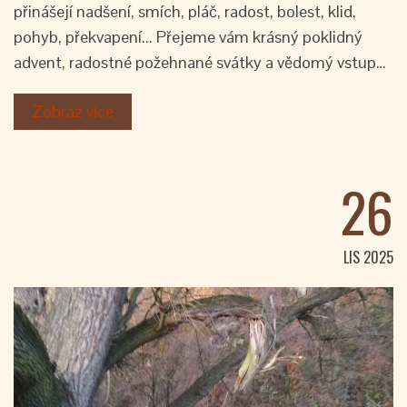
přinášejí nadšení, smích, pláč, radost, bolest, klid,
pohyb, překvapení... Přejeme vám krásný poklidný
advent, radostné požehnané svátky a vědomý vstup…
Zobraz více
26
LIS 2025