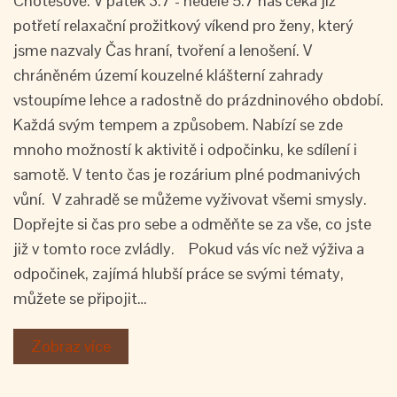
Chotěšově. V pátek 3.7 - neděle 5.7 nás čeká již
potřetí relaxační prožitkový víkend pro ženy, který
jsme nazvaly Čas hraní, tvoření a lenošení. V
chráněném území kouzelné klášterní zahrady
vstoupíme lehce a radostně do prázdninového období.
Každá svým tempem a způsobem. Nabízí se zde
mnoho možností k aktivitě i odpočinku, ke sdílení i
samotě. V tento čas je rozárium plné podmanivých
vůní. V zahradě se můžeme vyživovat všemi smysly.
Dopřejte si čas pro sebe a odměňte se za vše, co jste
již v tomto roce zvládly. Pokud vás víc než výživa a
odpočinek, zajímá hlubší práce se svými tématy,
můžete se připojit…
Zobraz více