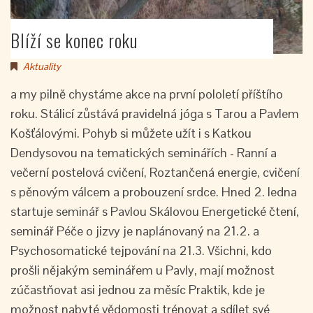
Blíží se konec roku
Aktuality
a my pilně chystáme akce na první pololetí příštího
roku. Stálicí zůstává pravidelná jóga s Tarou a Pavlem
Košťálovými. Pohyb si můžete užít i s Katkou
Dendysovou na tematických seminářích - Ranní a
večerní postelová cvičení, Roztančená energie, cvičení
s pěnovým válcem a probouzení srdce. Hned 2. ledna
startuje seminář s Pavlou Skálovou Energetické čtení,
seminář Péče o jizvy je naplánovaný na 21.2. a
Psychosomatické tejpování na 21.3. Všichni, kdo
prošli nějakým seminářem u Pavly, mají možnost
zúčastňovat asi jednou za měsíc Praktik, kde je
možnost nabyté vědomosti trénovat a sdílet své