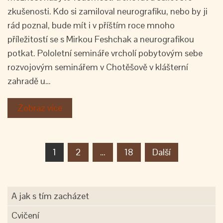
zkušenosti. Kdo si zamiloval neurografiku, nebo by ji
rád poznal, bude mít i v příštím roce mnoho
příležitostí se s Mirkou Feshchak a neurografikou
potkat. Pololetní semináře vrcholí pobytovým sebe
rozvojovým seminářem v Chotěšově v klášterní
zahradě u…
Zobraz více
Stránkování
1
2
…
18
Další
příspěvků
A jak s tím zacházet
Cvičení