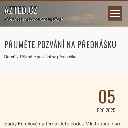
AZTED.CZ
Průvodce z nevědomí do vědomí
PŘIJMĚTE POZVÁNÍ NA PŘEDNÁŠKU
Domů
Přijměte pozvání na přednášku
05
PRO 2025
Šárky Fenclové na téma Octo codes. V listopadu nám