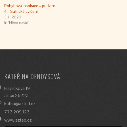
Pohybová inspirace – podzim
4 – Sufijské cvičení
3.11.2020
In "Něco navíc"
KATEŘINA DENDYSOVÁ
Havlíčkova 19
Jince 26223
katka@azted.cz
773 209 123
www.azted.cz