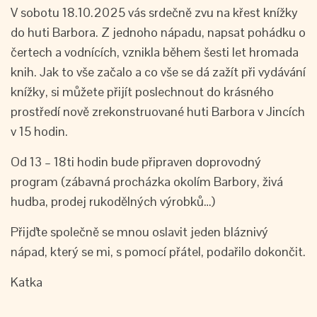
V sobotu 18.10.2025 vás srdečně zvu na křest knížky
do huti Barbora. Z jednoho nápadu, napsat pohádku o
čertech a vodnících, vznikla během šesti let hromada
knih. Jak to vše začalo a co vše se dá zažít při vydávání
knížky, si můžete přijít poslechnout do krásného
prostředí nově zrekonstruované huti Barbora v Jincích
v 15 hodin.
Od 13 – 18ti hodin bude připraven doprovodný
program (zábavná procházka okolím Barbory, živá
hudba, prodej rukodělných výrobků…)
Přijďte společně se mnou oslavit jeden bláznivý
nápad, který se mi, s pomocí přátel, podařilo dokončit.
Katka