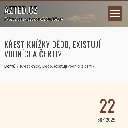
AZTED.CZ
Průvodce z nevědomí do vědomí
KŘEST KNÍŽKY DĚDO, EXISTUJÍ
VODNÍCI A ČERTI?
Domů
Křest knížky Dědo, existují vodníci a čerti?
22
SRP 2025