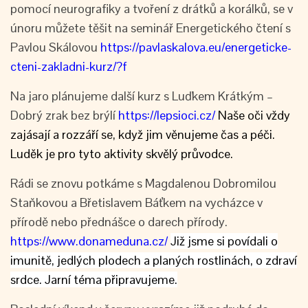
pomocí neurografiky a tvoření z drátků a korálků, se v
únoru můžete těšit na seminář Energetického čtení s
Pavlou Skálovou
https://pavlaskalova.eu/energeticke-
cteni-zakladni-kurz/?f
Na jaro plánujeme další kurz s Luďkem Krátkým –
Dobrý zrak bez brýlí
https://lepsioci.cz/
Naše oči vždy
zajásají a rozzáří se, když jim věnujeme čas a péči.
Luděk je pro tyto aktivity skvělý průvodce.
Rádi se znovu potkáme s Magdalenou Dobromilou
Staňkovou a Břetislavem Báťkem na vycházce v
přírodě nebo přednášce o darech přírody.
https://www.donameduna.cz/
Již jsme si povídali o
imunitě, jedlých plodech a planých rostlinách, o zdraví
srdce. Jarní téma připravujeme.