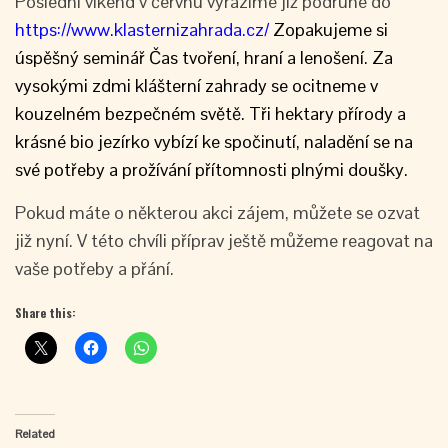
Poslední víkend v červnu vyrazíme již podruhé do
https://www.klasternizahrada.cz/
Zopakujeme si
úspěšný seminář Čas tvoření, hraní a lenošení. Za
vysokými zdmi klášterní zahrady se ocitneme v
kouzelném bezpečném světě. Tři hektary přírody a
krásné bio jezírko vybízí ke spočinutí, naladění se na
své potřeby a prožívání přítomnosti plnými doušky.
Pokud máte o některou akci zájem, můžete se ozvat
již nyní. V této chvíli příprav ještě můžeme reagovat na
vaše potřeby a přání.
Share this:
Related