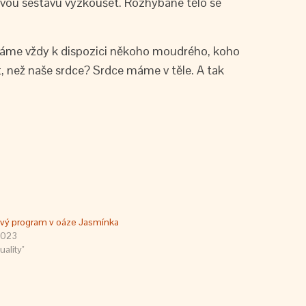
bovou sestavu vyzkoušet. Rozhýbané tělo se
 máme vždy k dispozici někoho moudrého, koho
, než naše srdce? Srdce máme v těle. A tak
vý program v oáze Jasmínka
2023
uality"