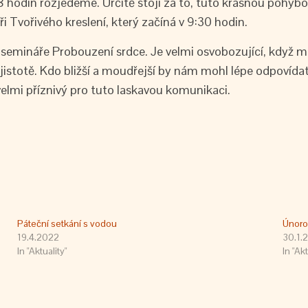
v 8 hodin rozjedeme. Určitě stojí za to, tuto krásnou pohy
 Tvořivého kreslení, který začíná v 9:30 hodin.
o semináře Probouzení srdce. Je velmi osvobozující, když
istotě. Kdo bližší a moudřejší by nám mohl lépe odpovídat
 velmi příznivý pro tuto laskavou komunikaci.
Páteční setkání s vodou
Únoro
19.4.2022
30.1.
In "Aktuality"
In "Akt