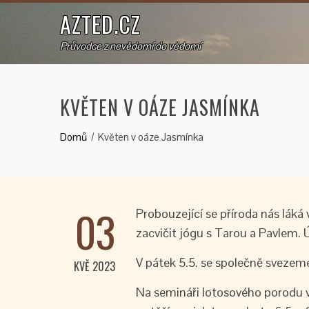
AZTED.CZ
Průvodce z nevědomí do vědomí
KVĚTEN V OÁZE JASMÍNKA
Domů
Květen v oáze Jasmínka
03
Probouzející se příroda nás láká
zacvičit jógu s Tarou a Pavlem. 
V pátek 5.5. se společně svezem
KVĚ 2023
Na semináři lotosového porodu v 