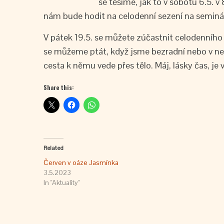
se těšíme, jak to v sobotu 6.5. 
nám bude hodit na celodenní sezení na semináři
V pátek 19.5. se můžete zúčastnit celodenníh
se můžeme ptát, když jsme bezradní nebo v nej
cesta k němu vede přes tělo. Máj, lásky čas, je
Share this:
Related
Červen v oáze Jasmínka
3.5.2023
In "Aktuality"