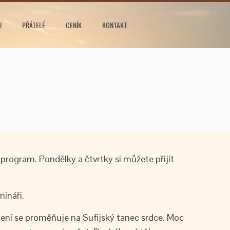
I
PŘÁTELÉ
CENÍK
KONTAKT
 program. Pondělky a čtvrtky si můžete přijít
ináři.
čení se proměňuje na Sufijský tanec srdce. Moc