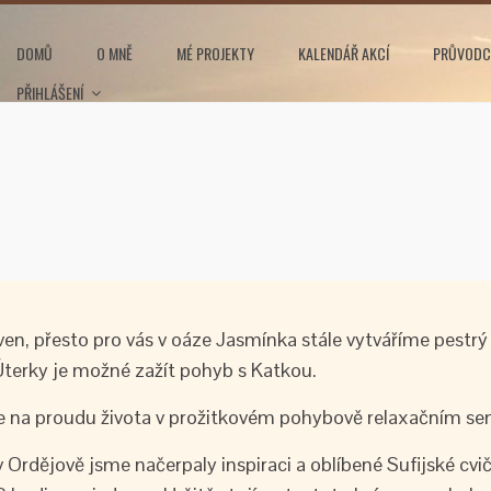
DOMŮ
O MNĚ
MÉ PROJEKTY
KALENDÁŘ AKCÍ
PRŮVODC
PŘIHLÁŠENÍ
 ven, přesto pro vás v oáze Jasmínka stále vytváříme pestrý
Úterky je možné zažít pohyb s Katkou.
e na proudu života v prožitkovém pohybově relaxačním sem
Ordějově jsme načerpaly inspiraci a oblíbené Sufijské cvi